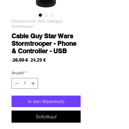
Artikelnummer: IMQ Cableguy
Stormtrooper
Cable Guy Star Wars
Stormtrooper - Phone
& Controller - USB
Standardpreis
Sale-
 26,99 € 
24,29 €
Preis
Anzahl
*
In den Warenkorb
Sofortkauf