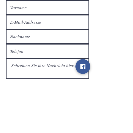
Kundendienst
Senden
Kontakt
info@gamelootz.be
Langfeld 4
3300
zehn