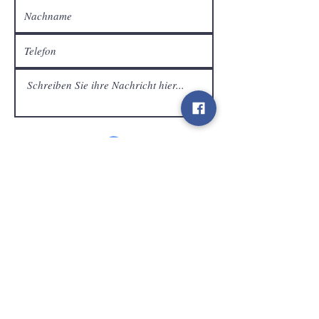
Kundendienst
Senden
Kontakt
info@gamelootz.be
Langfeld 4
3300
zehn
Belgien
BE
0719450582
Geschäftsbedingungen
Sendungen
Newsletter