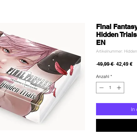
Final Fantasy
Hidden Trials
EN
Artikelnummer: Hidden 
Standard
Sa
 49,99 € 
42,49 €
Pr
Anzahl
*
In