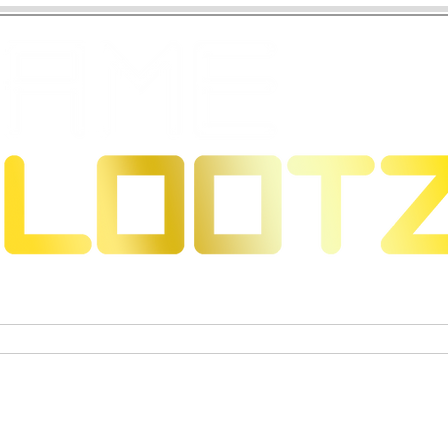
 Dragons
Sammelkartenspiele
Exklusive Sammelfigure