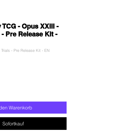
 TCG - Opus XXIII -
 - Pre Release Kit -
Trials - Pre Release Kit - EN
preis
le-
eis
 den Warenkorb
Sofortkauf