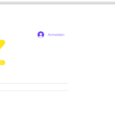
Anmelden
n
Cosplay
Spiele
More