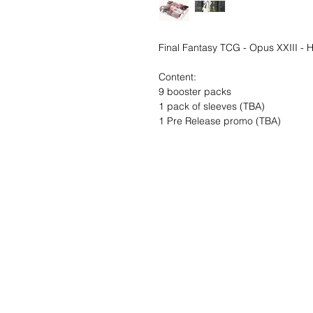
Final Fantasy TCG - Opus XXIII - H
Content:
9 booster packs
1 pack of sleeves (TBA)
1 Pre Release promo (TBA)
Wunschzettel ?
Mailen Sie uns u
finden es!