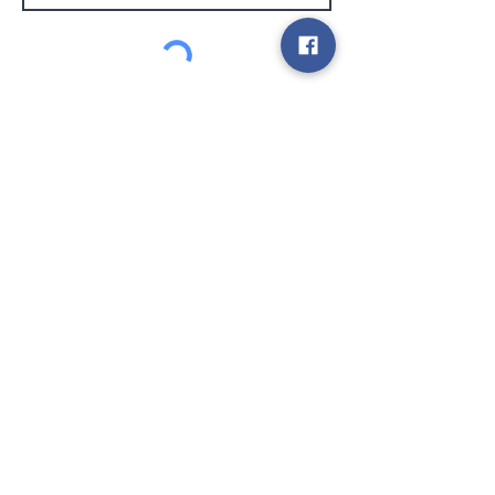
Kundendienst
Senden
Kontakt
info@gamelootz.be
Langfeld 4
3300
zehn
Belgien
BE
0719450582
Geschäftsbedingungen
Sendungen
Newsletter
sozialen Medien
Bezahlen Sie sicher und schnell mit