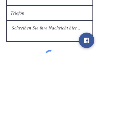
Kundendienst
Senden
Kontakt
info@gamelootz.be
Langfeld 4
3300
zehn
Belgien
BE
0719450582
Geschäftsbedingungen
Sendungen
Newsletter
sozialen Medien