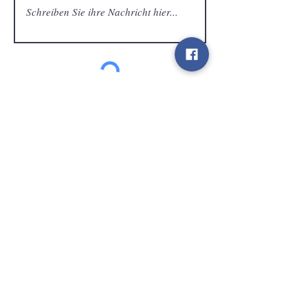
Kundendienst
Senden
Kontakt
info@gamelootz.be
Langfeld 4
3300
zehn
Belgien
BE
0719450582
Geschäftsbedingungen
Sendungen
Newsletter
sozialen Medien
Bezahlen Sie sicher und schnell mit