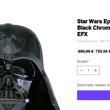
Star Wars Ep
Black Chrom
EFX
Artikelnummer: IMP H
Standar
 999,99 € 
799,99 
Anzahl
*
Geschatte release d