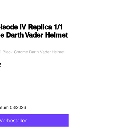
isode IV Replica 1/1
e Darth Vader Helmet
O Black Chrome Darth Vader Helmet
dpreis
Sale-
€
Preis
atum 08/2026
Vorbestellen