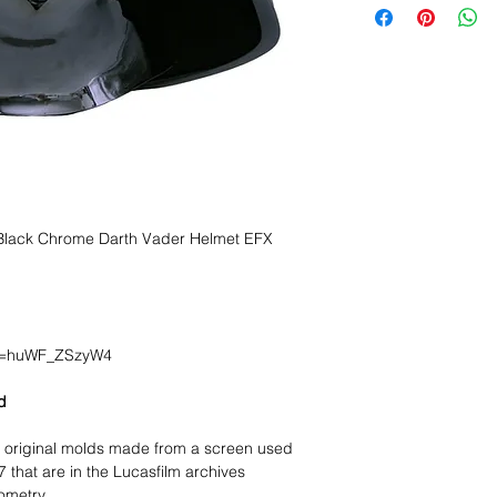
 Black Chrome Darth Vader Helmet EFX
?v=huWF_ZSzyW4
d
e original molds made from a screen used
that are in the Lucasfilm archives
eometry