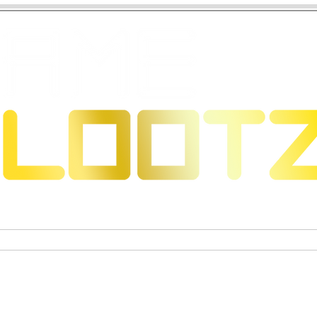
 Dragons
Sammelkartenspiele
Exklusive Sammelfigure