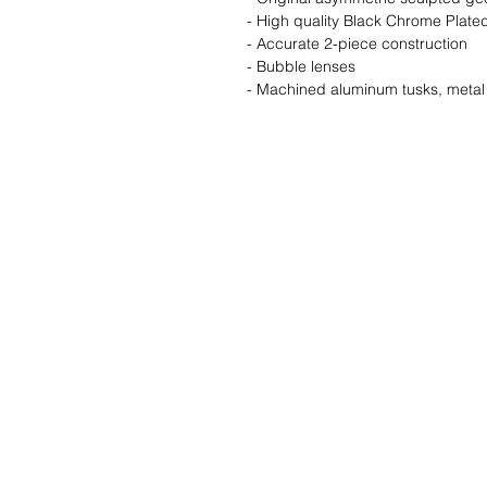
- High quality Black Chrome Plate
- Accurate 2-piece construction
- Bubble lenses
- Machined aluminum tusks, metal 
Wunschzettel ?
Mailen Sie uns u
finden es!
Kundendienst