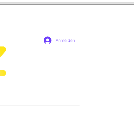
Anmelden
n
Cosplay
Spiele
More