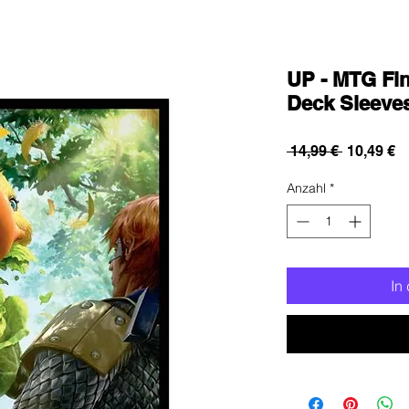
UP - MTG Fin
Deck Sleeve
Standard
Sa
 14,99 € 
10,49 €
Pr
Anzahl
*
In