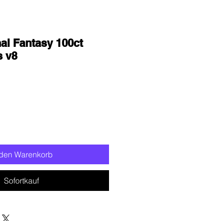
al Fantasy 100ct
s v8
preis
le-
eis
 den Warenkorb
Sofortkauf