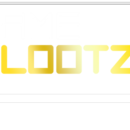
 Dragons
Sammelkartenspiele
Exklusive Sammelfigure