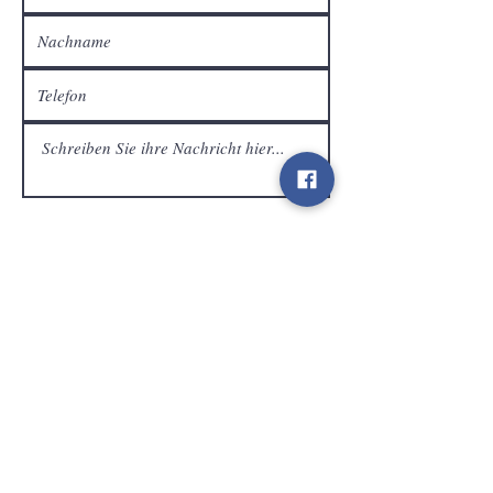
Kundendienst
Senden
Kontakt
info@gamelootz.be
Langfeld 4
3300
zehn
Belgien
BE
0719450582
Geschäftsbedingungen
Sendungen