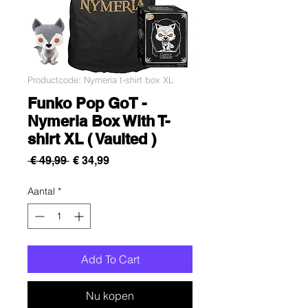
Productcode: Nymeria t-shirt box XL
Funko Pop GoT -
Nymeria Box With T-
shirt XL ( Vaulted )
Normale
Verkoopprijs
 € 49,99 
€ 34,99
prijs
Aantal
*
Add To Cart
Nu kopen