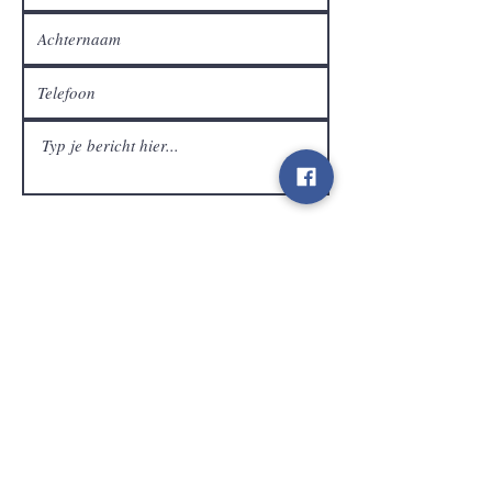
Klantendienst
Verzenden
Contact
info@gamelootz.be
Langveld 4
3300
Tienen
België
BE
0719450582
Algemene voorwaarden
Verzendingen