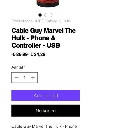
Productcode: IMPQ Cableguy Hulk
Cable Guy Marvel The
Hulk - Phone &
Controller - USB
Normale
Verkoopprijs
 € 26,99 
€ 24,29
prijs
Aantal
*
Add To Cart
Nu kopen
Cable Guy Marvel The Hulk - Phone