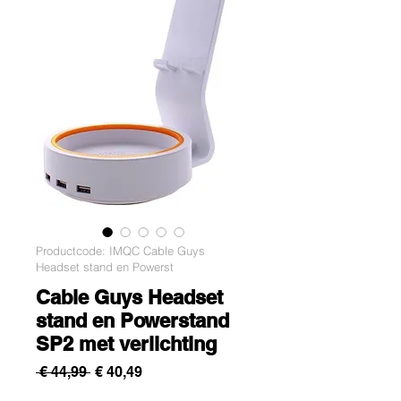
Productcode: IMQC Cable Guys
Headset stand en Powerst
Cable Guys Headset
stand en Powerstand
SP2 met verlichting
Normale
Verkoopprijs
 € 44,99 
€ 40,49
prijs