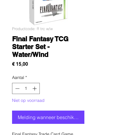
Productcode: ff trc w/w
Final Fantasy TCG
Starter Set -
Water/Wind
Prijs
€ 15,00
Aantal
*
Niet op voorraad
Melding wanneer beschikbaar
Final Fantasy Trade Card Game