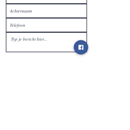
Klantendienst
Verzenden
Contact
info@gamelootz.be
Langveld 4
3300
Tienen
België
BE
0719450582
Algemene voorwaarden
Verzendingen