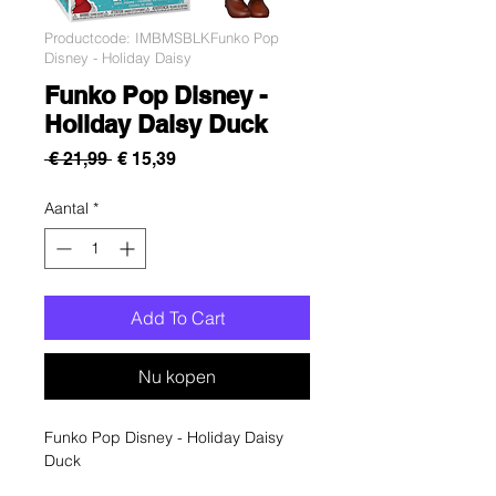
Productcode: IMBMSBLKFunko Pop
Disney - Holiday Daisy
Funko Pop Disney -
Holiday Daisy Duck
Normale
Verkoopprijs
 € 21,99 
€ 15,39
prijs
Aantal
*
Add To Cart
Nu kopen
Funko Pop Disney - Holiday Daisy
Duck