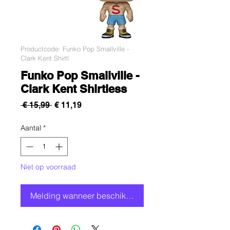
Productcode: Funko Pop Smallville -
Clark Kent Shirtl
Funko Pop Smallville -
Clark Kent Shirtless
Normale
Verkoopprijs
 € 15,99 
€ 11,19
prijs
Aantal
*
Niet op voorraad
Melding wanneer beschikbaar