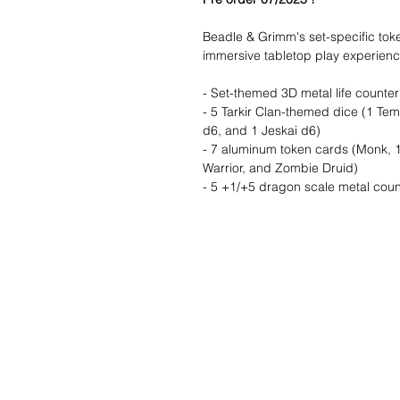
Beadle & Grimm's set-specific tok
immersive tabletop play experienc
- Set-themed 3D metal life counter
- 5 Tarkir Clan-themed dice (1 Te
d6, and 1 Jeskai d6)
- 7 aluminum token cards (Monk, 1/1 
Warrior, and Zombie Druid)
- 5 +1/+5 dragon scale metal coun
Wishlist ?
Mail ons en wij z