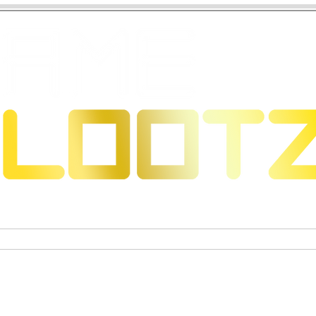
eons & Dragons
Trading Card Games
Actiefigure