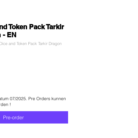
nd Token Pack Tarkir
 - EN
ice and Token Pack Tarkir Dragon
atum 07/2025. Pre Orders kunnen
rden !
Pre-order