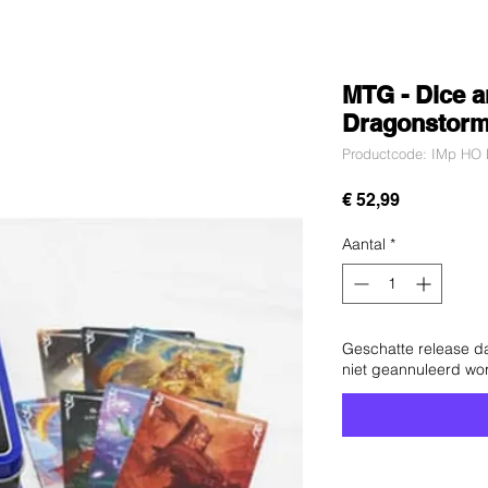
MTG - Dice a
Dragonstorm
Productcode: IMp HO D
Prijs
€ 52,99
Aantal
*
Geschatte release d
niet geannuleerd wo