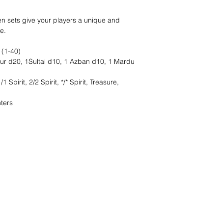
en sets give your players a unique and
e.
 (1-40)
mur d20, 1Sultai d10, 1 Azban d10, 1 Mardu
Spirit, 2/2 Spirit, */* Spirit, Treasure,
ters
oeken het !