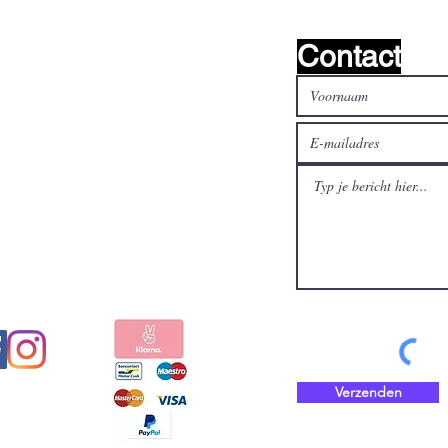
Contact
al media
Betaal veilig en snel met
Verzenden