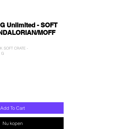
G Unlimited - SOFT
ANDALORIAN/MOFF
CK SOFT CRATE -
 G
oopprijs
Add To Cart
Nu kopen