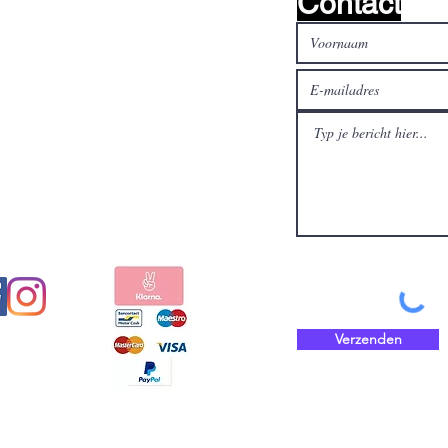
Contact
al media
Betaal veilig en snel met
Verzenden