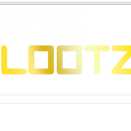
eons & Dragons
Trading Card Games
Actiefigure