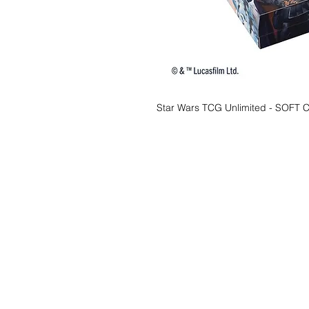
Star Wars TCG Unlimited - SOF
Wishlist ?
Mail ons en wij z
Klantendienst