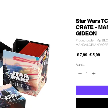
Star Wars TC
CRATE - M
GIDEON
Productcode: IMp BL
MANDALORIAN/MOFF
Normale
Verk
 € 7,99 
€ 5,99
prijs
Aantal
*