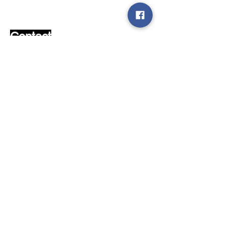
Mail ons en wij zoeken het !
Contact
Klantendienst
Verzenden