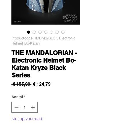
Productcode: IMBMS/BLCK Electronic
Helmet Bo-Katan
THE MANDALORIAN -
Electronic Helmet Bo-
Katan Kryze Black
Series
Normale
Verkoopprijs
 € 155,99 
€ 124,79
prijs
Aantal
*
Niet op voorraad