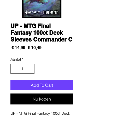
UP - MTG Final
Fantasy 100ct Deck
Sleeves Commander C
Normale
Verkoopprijs
 € 14,99 
€ 10,49
prijs
Aantal
*
Add To Cart
Nu kopen
UP - MTG Final Fantasy 100ct Deck