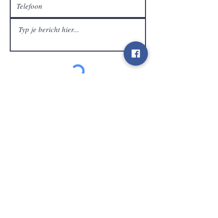
Klantendienst
Verzenden
Contact
info@gamelootz.be
Langveld 4
3300
Tienen
België
BE
0719450582
Algemene voorwaarden
Verzendingen
Nieuwsbrief
Social media