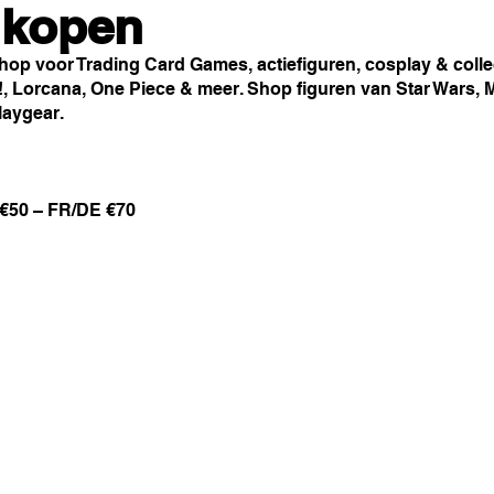
s kopen
p voor Trading Card Games, actiefiguren, cosplay & colle
!, Lorcana, One Piece & meer. Shop figuren van Star Wars, 
laygear.
 €50 – FR/DE €70
D&D nu beschikbaar !