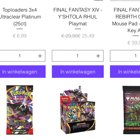
Snel overzicht
Snel overzicht
Snel over
Toploaders 3x4
FINAL FANTASY XIV -
FINAL FANT
Ultraclear Platinum
Y'SHTOLA RHUL
REBIRTH 
(25ct)
Playmat
Mouse Pad 
Key A
Prijs
Normale prijs
Verkoopprijs
€ 6,99
€ 29,99
€ 25,49
Pr
€ 39,
In winkelwagen
In winkelwagen
In winke