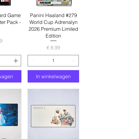
zicht
Snel overzicht
ard Game
Panini Haaland #279
ter Pack -
World Cup Adrenalyn
2026 Premium Limited
Edition
ijs
49
Prijs
€ 8,99
lwagen
In winkelwagen