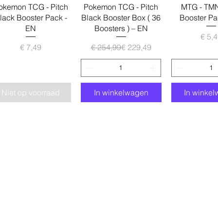
Snel overzicht
Snel overzicht
Snel over
okemon TCG - Pitch
Pokemon TCG - Pitch
MTG - TMN
lack Booster Pack -
Black Booster Box ( 36
Booster Pa
EN
Boosters ) – EN
Pr
€ 5,
Prijs
Normale prijs
Verkoopprijs
€ 7,49
€ 254,99
€ 229,49
Niet op voorraad
In winkelwagen
In winke