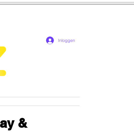
Inloggen
n
Cosplay
Games
lay &