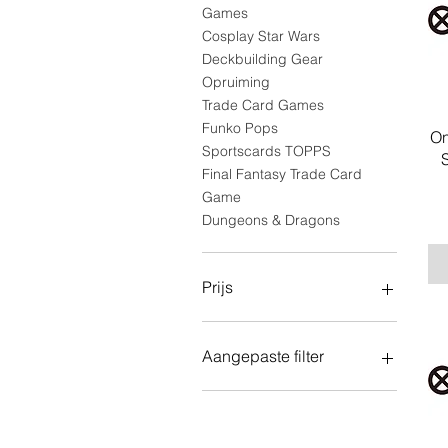
Games
Cosplay Star Wars
Deckbuilding Gear
Opruiming
Trade Card Games
Funko Pops
On
Sportscards TOPPS
S
Final Fantasy Trade Card
Game
Dungeons & Dragons
Prijs
€ 0
€ 4.675
Aangepaste filter
Deckbuilding Gear
Opruiming
Trade Card Games