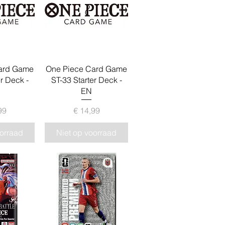
zicht
Snel overzicht
ard Game
One Piece Card Game
er Deck -
ST-33 Starter Deck -
EN
ijs
Prijs
99
€ 14,99
oorraad
Niet op voorraad