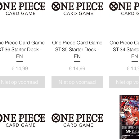
Snel overzicht
Snel overzicht
Snel over
e Piece Card Game
One Piece Card Game
One Piece C
T-36 Starter Deck -
ST-35 Starter Deck -
ST-34 Start
EN
EN
EN
Prijs
Prijs
Pr
€ 14,99
€ 14,99
€ 14,
Niet op voorraad
Niet op voorraad
Niet op v