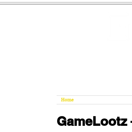
Home
Outlet
Dung
GameLootz –