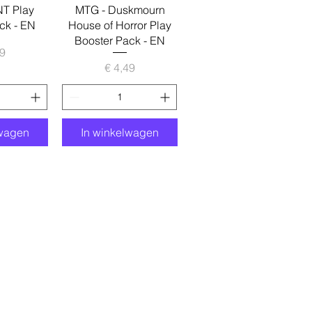
zicht
Snel overzicht
T Play
MTG - Duskmourn
ck - EN
House of Horror Play
Booster Pack - EN
ijs
49
Prijs
€ 4,49
lwagen
In winkelwagen