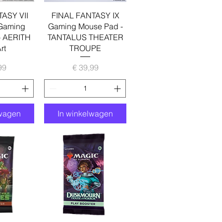
zicht
Snel overzicht
ASY VII
FINAL FANTASY IX
Gaming
Gaming Mouse Pad -
- AERITH
TANTALUS THEATER
rt
TROUPE
ijs
Prijs
99
€ 39,99
lwagen
In winkelwagen