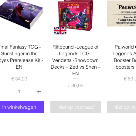
Snel overzicht
Snel overzicht
Snel over
inal Fantasy TCG -
Riftbound -League of
Palworld
Gunslinger in the
Legends TCG -
Legends 
yss Prerelease Kit -
Vendetta -Showdown
Booster B
EN
Decks – Zed vs Shen –
boosters 
EN
Prijs
Pr
€ 34,99
€ 69,
Prijs
€ 36,99
In winkelwagen
Niet op voorraad
Niet op v