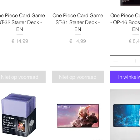
Snel overzicht
Snel overzicht
Snel over
e Piece Card Game
One Piece Card Game
One Piece C
T-32 Starter Deck -
ST-31 Starter Deck -
- OP-16 Boos
EN
EN
EN
Prijs
Prijs
Pr
€ 14,99
€ 14,99
€ 8,
Niet op voorraad
Niet op voorraad
In winke