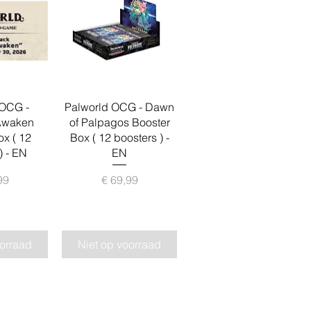
zicht
Snel overzicht
 OCG -
Palworld OCG - Dawn
Awaken
of Palpagos Booster
ox ( 12
Box ( 12 boosters ) -
) - EN
EN
ijs
Prijs
99
€ 69,99
oorraad
Niet op voorraad