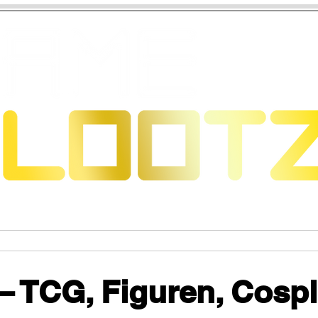
eons & Dragons
Trading Card Games
Actiefigure
 TCG, Figuren, Cosp