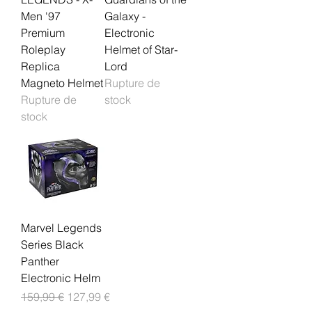
Men '97
Galaxy -
Premium
Electronic
Roleplay
Helmet of Star-
Replica
Lord
Magneto Helmet
Rupture de
Rupture de
stock
stock
Marvel Legends
Series Black
Panther
Electronic Helm
Prix original
Prix promotionnel
159,99 €
127,99 €