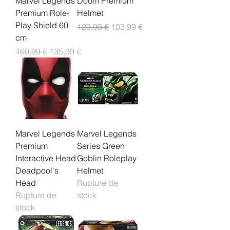
Marvel Legends
Doom Premium
Premium Role-
Helmet
Play Shield 60
Prix original
Prix promotionnel
129,99 €
103,99 €
cm
Prix original
Prix promotionnel
169,99 €
135,99 €
Marvel Legends
Marvel Legends
Premium
Series Green
Interactive Head
Goblin Roleplay
Deadpool's
Helmet
Head
Rupture de
Rupture de
stock
stock