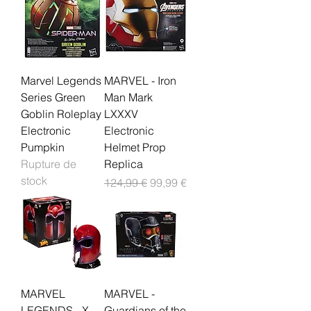
Marvel Legends
MARVEL - Iron
Series Green
Man Mark
Goblin Roleplay
LXXXV
Electronic
Electronic
Pumpkin
Helmet Prop
Rupture de
Replica
stock
Prix original
Prix promotionnel
124,99 €
99,99 €
MARVEL
MARVEL -
LEGENDS - X-
Guardians of the