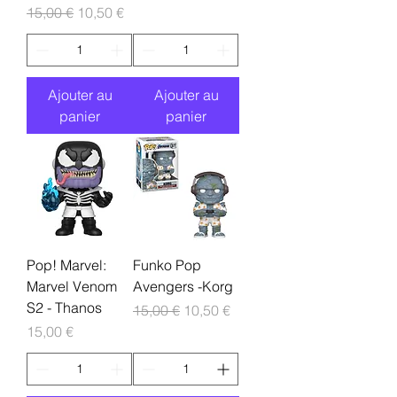
Prix original
Prix promotionnel
15,00 €
10,50 €
Ajouter au
Ajouter au
panier
panier
Pop! Marvel:
Funko Pop
Marvel Venom
Avengers -Korg
S2 - Thanos
Prix original
Prix promotionnel
15,00 €
10,50 €
Prix
15,00 €