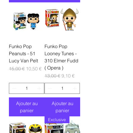
Funko Pop
Funko Pop
Peanuts - 51
Looney Tunes -
Lucy Van Pelt
310 Elmer Fudd
( Opera )
Prix original
Prix promotionnel
15,00 €
10,50 €
Prix original
Prix promotionnel
13,00 €
9,10 €
Ajouter au
Ajouter au
panier
panier
Exclusive