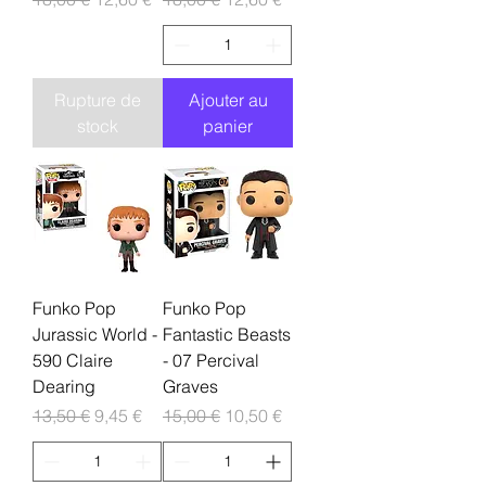
Rupture de
Ajouter au
stock
panier
Funko Pop
Funko Pop
Jurassic World -
Fantastic Beasts
590 Claire
- 07 Percival
Dearing
Graves
Prix original
Prix promotionnel
Prix original
Prix promotionnel
13,50 €
9,45 €
15,00 €
10,50 €