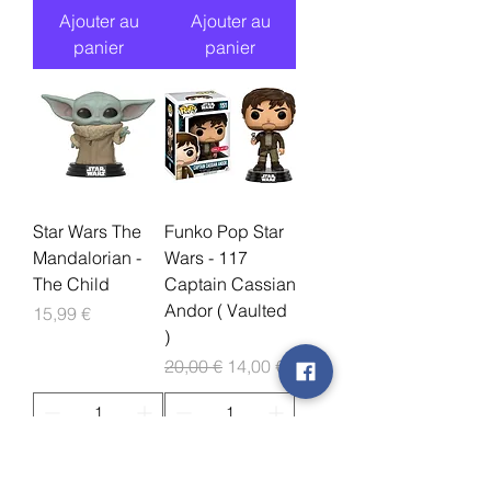
Ajouter au
Ajouter au
panier
panier
Star Wars The
Funko Pop Star
Mandalorian -
Wars - 117
The Child
Captain Cassian
Andor ( Vaulted
Prix
15,99 €
)
Prix original
Prix promotionnel
20,00 €
14,00 €
Ajouter au
Ajouter au