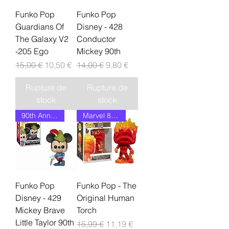
Funko Pop
Funko Pop
Guardians Of
Disney - 428
The Galaxy V2
Conductor
-205 Ego
Mickey 90th
Prix original
Prix promotionnel
Prix original
Prix promotionnel
15,00 €
10,50 €
14,00 €
9,80 €
Rupture de
Rupture de
stock
stock
90th Anniversary Restock
Marvel 80 years
Funko Pop
Funko Pop - The
Disney - 429
Original Human
Mickey Brave
Torch
Little Taylor 90th
Prix original
Prix promotionnel
15,99 €
11,19 €