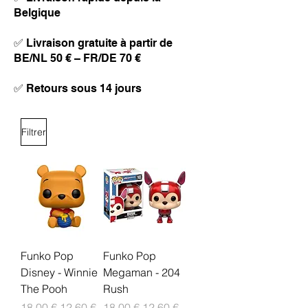
Belgique
✅ Livraison gratuite à partir de
BE/NL 50 € – FR/DE 70 €
✅ Retours sous 14 jours
Filtrer
Funko Pop
Funko Pop
Disney - Winnie
Megaman - 204
The Pooh
Rush
Prix original
Prix promotionnel
Prix original
Prix promotionnel
18,00 €
12,60 €
18,00 €
12,60 €