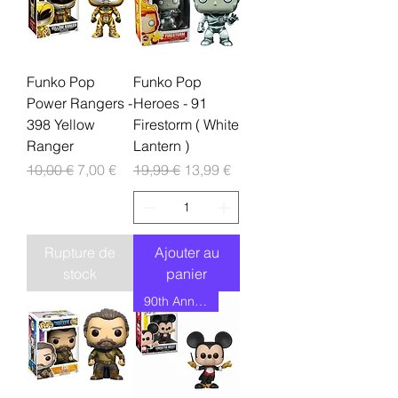
Funko Pop
Funko Pop
Power Rangers -
Heroes - 91
398 Yellow
Firestorm ( White
Ranger
Lantern )
Prix original
Prix promotionnel
Prix original
Prix promotionnel
10,00 €
7,00 €
19,99 €
13,99 €
Rupture de
Ajouter au
stock
panier
90th Anniversary Restock