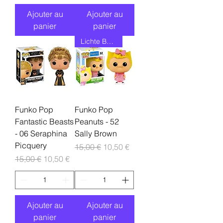
Ajouter au
Ajouter au
panier
panier
Lichte Boxdamage
Funko Pop
Funko Pop
Fantastic Beasts
Peanuts - 52
- 06 Seraphina
Sally Brown
Picquery
Prix original
Prix promotionnel
15,00 €
10,50 €
Prix original
Prix promotionnel
15,00 €
10,50 €
Ajouter au
Ajouter au
panier
panier