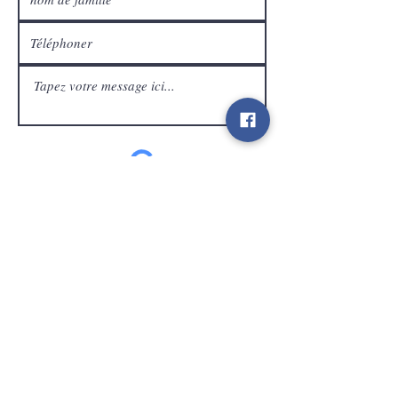
Service Clients
expédier
Contact
info@gamelootz.be
Champ long 4
3300
dizaines
Belgique
BE
0719450582
Termes et conditions
Expéditions
Bulletin