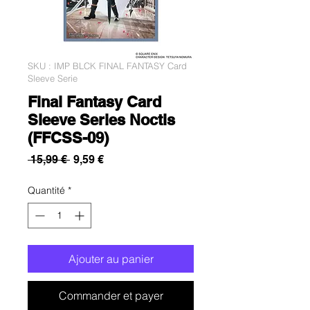
SKU : IMP BLCK FINAL FANTASY Card
Sleeve Serie
Final Fantasy Card
Sleeve Series Noctis
(FFCSS-09)
Prix
Prix
 15,99 € 
9,59 €
original
promotionnel
Quantité
*
Ajouter au panier
Commander et payer