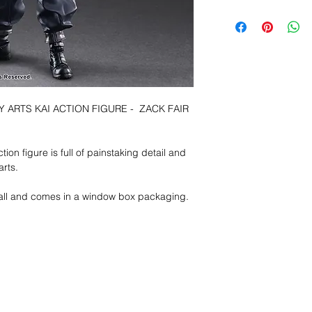
Y ARTS KAI ACTION FIGURE - ZACK FAIR
on figure is full of painstaking detail and
rts.
tall and comes in a window box packaging.
s ?