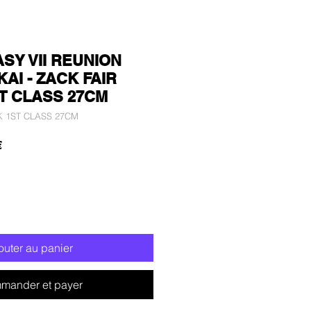
ASY VII REUNION
AI - ZACK FAIR
T CLASS 27CM
K 1ST CLASS 27CM
Prix
€
promotionnel
outer au panier
mander et payer