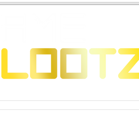
s & Dragons
Jeux de cartes à collectionner
Figurines 