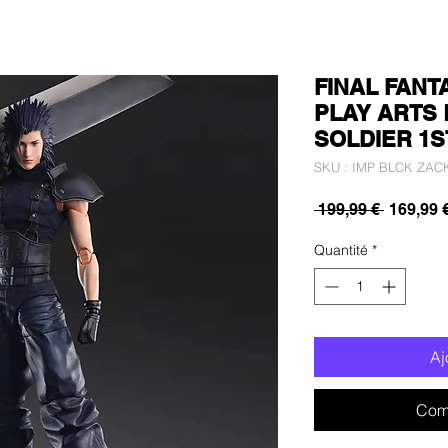
FINAL FANT
PLAY ARTS K
SOLDIER 1S
SKU : IMP BLCK ZAC
Prix
 199,99 € 
169,99 
original
Quantité
*
Aj
Com