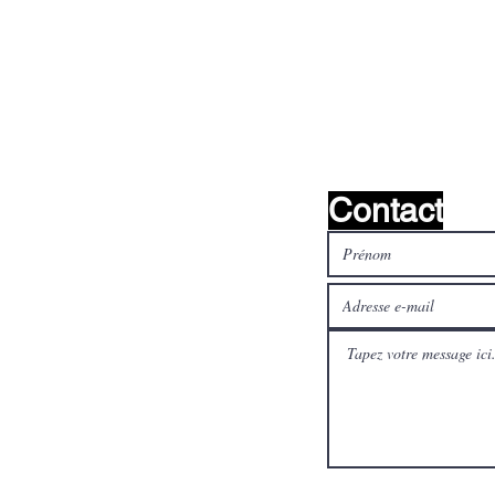
nous le
Contact
médias
Payez en toute sécurité et
aux
rapidement avec