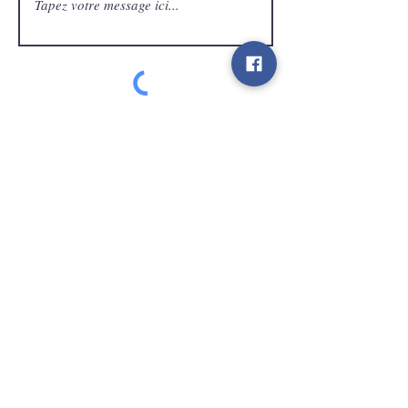
Service Clients
expédier
Contact
info@gamelootz.be
Champ long 4
3300
dizaines
Belgique
BE
0719450582
Termes et conditions
Expéditions
Bulletin
des médias sociaux
Payez en toute sécurité et rapidement avec