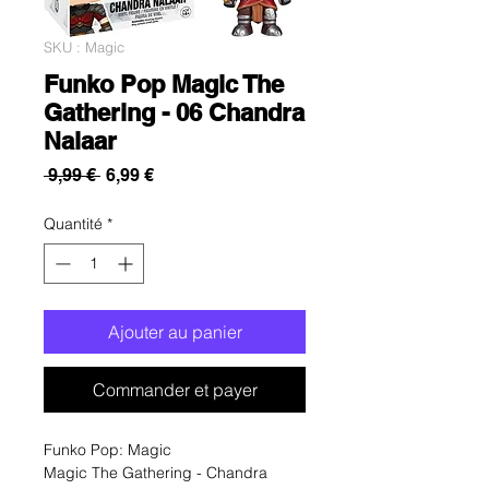
SKU : Magic
Funko Pop Magic The
Gathering - 06 Chandra
Nalaar
Prix
Prix
 9,99 € 
6,99 €
original
promotionnel
Quantité
*
Ajouter au panier
Commander et payer
Funko Pop: Magic
Magic The Gathering - Chandra