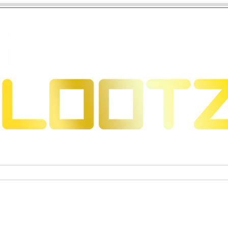
s & Dragons
Jeux de cartes à collectionner
Figurines 