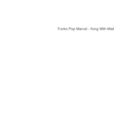
Funko Pop Marvel - Korg With Miek
Liste de souhait
Écrivez-nous et 
trouverons!
Service Clients