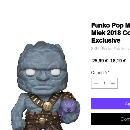
Funko Pop Ma
Miek 2018 Co
Exclusive
SKU : Funko Pop Marve
Prix
Pr
 25,99 € 
18,19 €
original
p
Quantité
*
Aj
Com