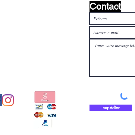
Contact
médias
Payez en toute sécurité et
aux
rapidement avec
expédier