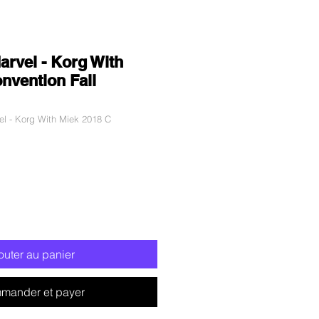
rvel - Korg With
nvention Fall
l - Korg With Miek 2018 C
ix
romotionnel
outer au panier
mander et payer