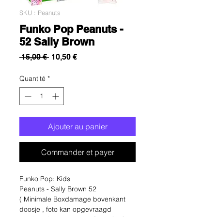
SKU : Peanuts
Funko Pop Peanuts -
52 Sally Brown
Prix
Prix
 15,00 € 
10,50 €
original
promotionnel
Quantité
*
Ajouter au panier
Commander et payer
Funko Pop: Kids
Peanuts - Sally Brown 52
( Minimale Boxdamage bovenkant
doosje , foto kan opgevraagd