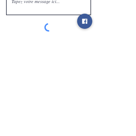
Service Clients
expédier
Contact
info@gamelootz.be
Champ long 4
3300
dizaines
Belgique
BE
0719450582
Termes et conditions
Expéditions
Bulletin
des médias sociaux
Payez en toute sécurité et rapidement avec