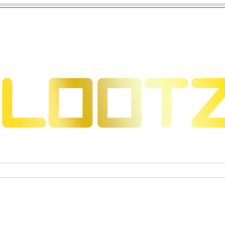
s & Dragons
Jeux de cartes à collectionner
Figurines 