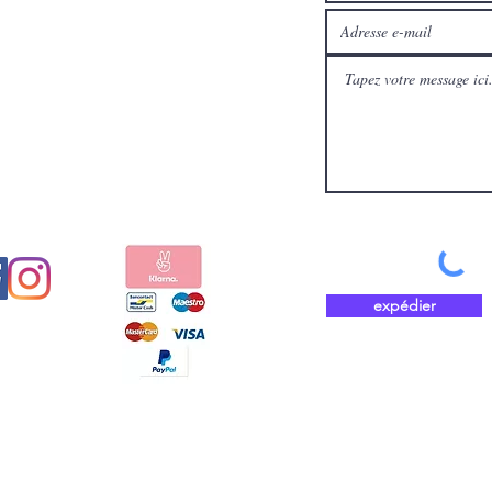
médias
Payez en toute sécurité et
aux
rapidement avec
expédier