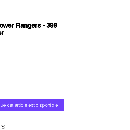
ower Rangers - 398
er
x
omotionnel
que cet article est disponible