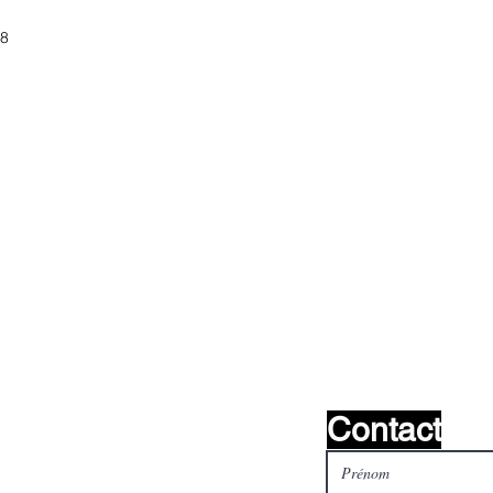
98
s ?
nous le
Contact