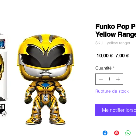
Funko Pop P
Yellow Rang
SKU : yellow ranger
Prix
Pri
 10,00 € 
7,00 €
original
pr
Quantité
*
Rupture de stock
Me notifier lors