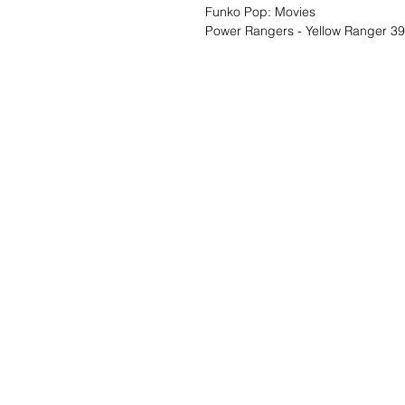
Funko Pop: Movies
Power Rangers - Yellow Ranger 3
Liste de souhait
Écrivez-nous et 
trouverons!
Service Clients
Contact
Termes et conditions