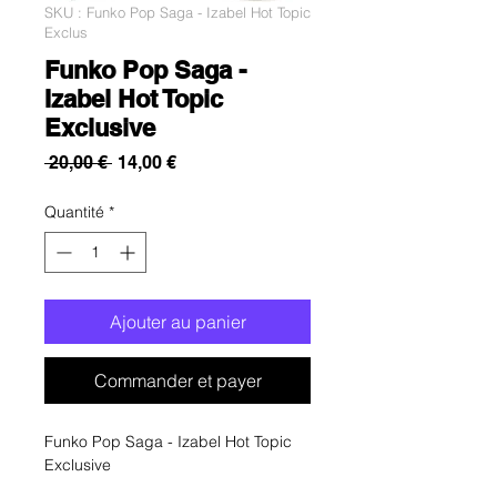
SKU : Funko Pop Saga - Izabel Hot Topic
Exclus
Funko Pop Saga -
Izabel Hot Topic
Exclusive
Prix
Prix
 20,00 € 
14,00 €
original
promotionnel
Quantité
*
Ajouter au panier
Commander et payer
Funko Pop Saga - Izabel Hot Topic
Exclusive