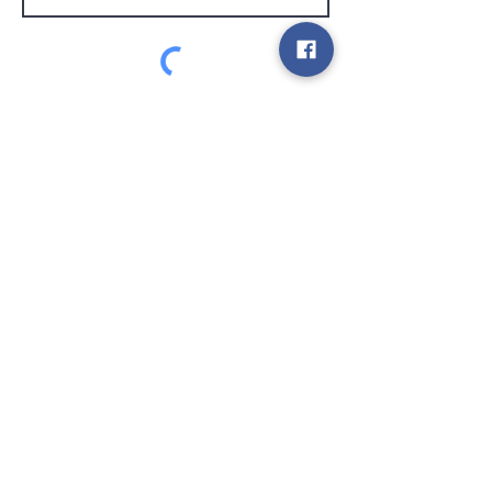
Service Clients
expédier
Contact
info@gamelootz.be
Champ long 4
3300
dizaines
Belgique
BE
0719450582
Termes et conditions
Expéditions
Bulletin
des médias sociaux
Payez en toute sécurité et rapidement avec