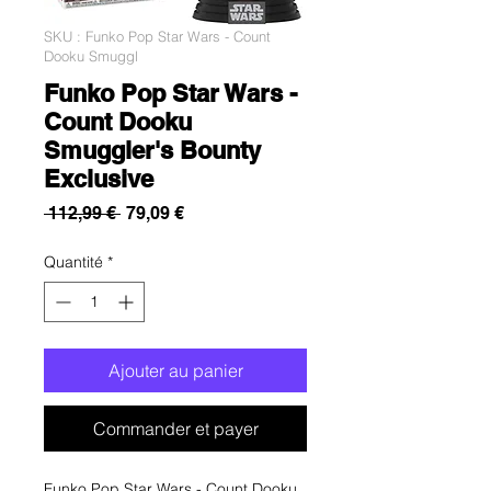
SKU : Funko Pop Star Wars - Count
Dooku Smuggl
Funko Pop Star Wars -
Count Dooku
Smuggler's Bounty
Exclusive
Prix
Prix
 112,99 € 
79,09 €
original
promotionnel
Quantité
*
Ajouter au panier
Commander et payer
Funko Pop Star Wars - Count Dooku