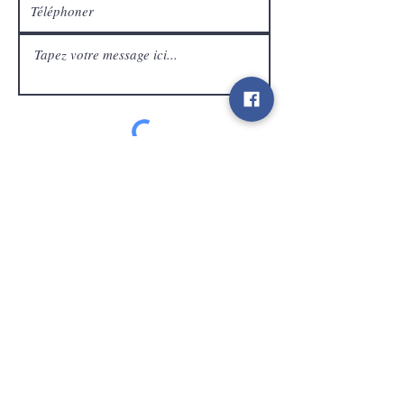
Service Clients
expédier
Contact
info@gamelootz.be
Champ long 4
3300
dizaines
Belgique
BE
0719450582
Termes et conditions
Expéditions
Bulletin
des médias sociaux