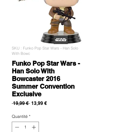
SKU : Funko Pop Star Wars - Han Solo
With Bowc
Funko Pop Star Wars -
Han Solo With
Bowcaster 2016
Summer Convention
Exclusive
Prix
Prix
 19,99 € 
13,99 €
original
promotionnel
Quantité
*