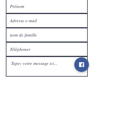
Service Clients
expédier
Contact
info@gamelootz.be
Champ long 4
3300
dizaines