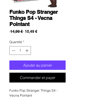
Funko Pop Stranger
Things S4 - Vecna
Pointant
Prix
Prix
 14,99 € 
10,49 €
original
promotionnel
Quantité
*
Ajouter au panier
Commander et payer
Funko Pop Stranger Things S4 -
Vecna Pointant