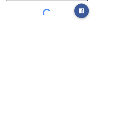
Service Clients
expédier
Contact
info@gamelootz.be
Champ long 4
3300
dizaines
Belgique
BE
0719450582
Termes et conditions
Expéditions
Bulletin
des médias sociaux
Payez en toute sécurité et rapidement avec