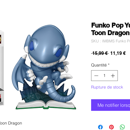
Funko Pop Yu
Toon Dragon
SKU : IMBMS Funko Po
Prix
Pr
 15,99 € 
11,19 €
original
p
Quantité
*
Rupture de stock
Me notifier lors
Toon Dragon