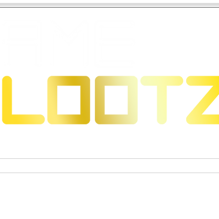
s & Dragons
Jeux de cartes à collectionner
Figurines 