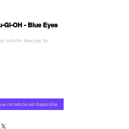
-Gi-OH - Blue Eyes
p Yu-Gi-OH - Blue Eyes Too
ix
romotionnel
que cet article est disponible