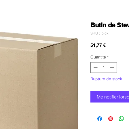
Butin de Ste
SKU : blck
Prix
51,77 €
Quantité
*
Rupture de stock
Me notifier lors