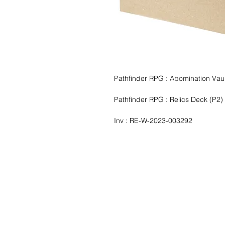
Pathfinder RPG : Abomination Vaul
Pathfinder RPG : Relics Deck (P2) 
Inv : RE-W-2023-003292
Liste de souhait
Écrivez-nous et 