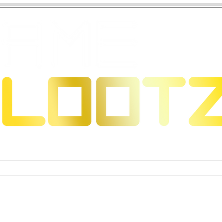
s & Dragons
Jeux de cartes à collectionner
Figurines 