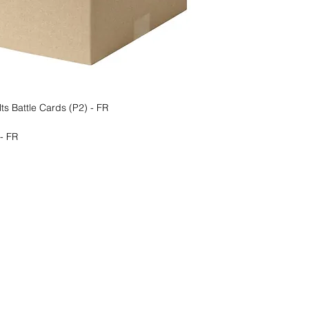
ts Battle Cards (P2) - FR
- FR
s ?
nous le