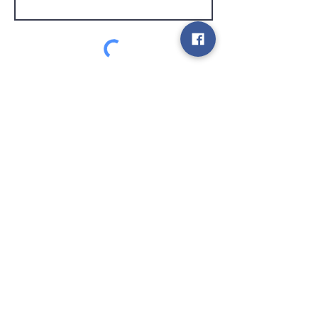
Service Clients
expédier
Contact
info@gamelootz.be
Champ long 4
3300
dizaines
Belgique
BE
0719450582
Termes et conditions
Expéditions
Bulletin
des médias sociaux
Payez en toute sécurité et rapidement avec