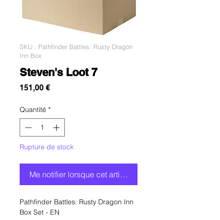
SKU : Pathfinder Battles: Rusty Dragon
Inn Box
Steven's Loot 7
Prix
151,00 €
Quantité
*
Rupture de stock
Me notifier lorsque cet article est disponible
Pathfinder Battles: Rusty Dragon Inn
Box Set - EN