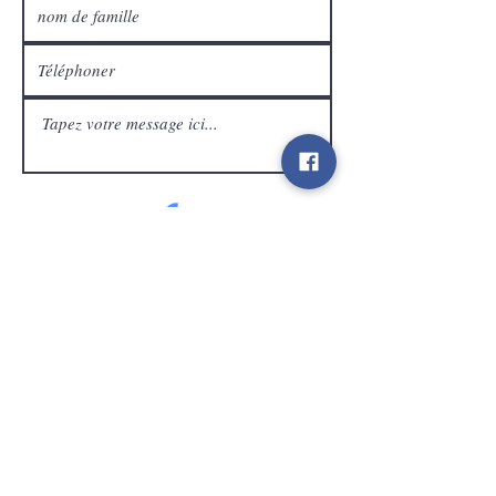
Service Clients
expédier
Contact
info@gamelootz.be
Champ long 4
3300
dizaines
Belgique
BE
0719450582
Termes et conditions
Expéditions
Bulletin