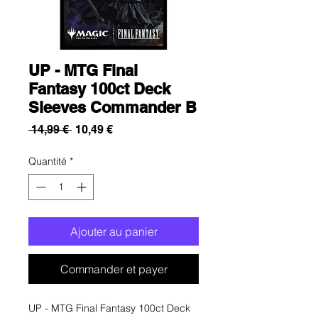
UP - MTG Final
Fantasy 100ct Deck
Sleeves Commander B
Prix
Prix
 14,99 € 
10,49 €
original
promotionnel
Quantité
*
Ajouter au panier
Commander et payer
UP - MTG Final Fantasy 100ct Deck