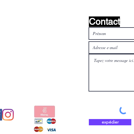
Contact
médias
Payez en toute sécurité et
aux
rapidement avec
expédier