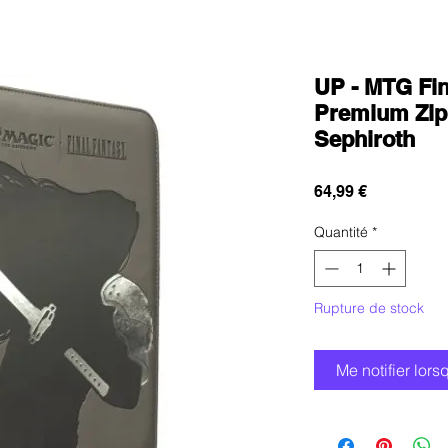
UP - MTG Fin
Premium Zip
Sephiroth
Prix
64,99 €
Quantité
*
Rupture de stock
Me notifier lors