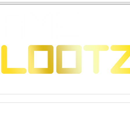
s & Dragons
Jeux de cartes à collectionner
Figurines 