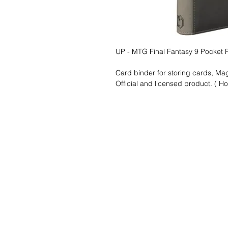
UP - MTG Final Fantasy 9 Pocket 
Card binder for storing cards, Mag
Official and licensed product. ( H
Liste de souhait
Écrivez-nous et 
trouverons!