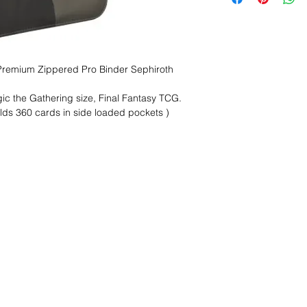
Premium Zippered Pro Binder Sephiroth
ic the Gathering size, Final Fantasy TCG.
olds 360 cards in side loaded pockets )
s ?
nous le