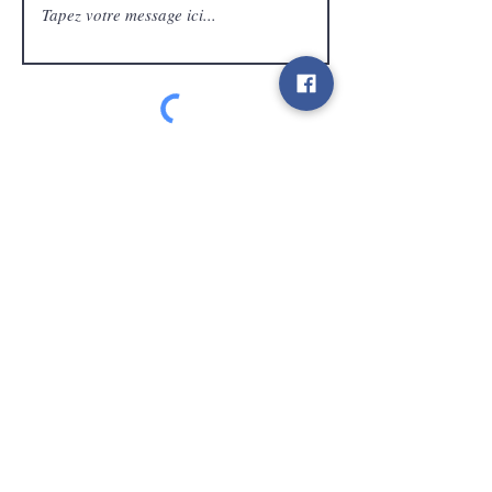
Service Clients
expédier
Contact
info@gamelootz.be
Champ long 4
3300
dizaines
Belgique
BE
0719450582
Termes et conditions
Expéditions
Bulletin
des médias sociaux
Payez en toute sécurité et rapidement avec